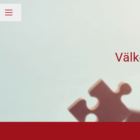
Dela sidan
Karriärmeny
Välk