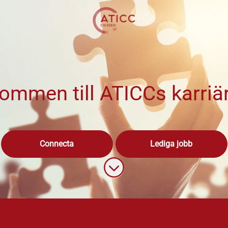
ommen till ATICCs karriä
Connecta
Lediga jobb
Skrolla för mer innehåll