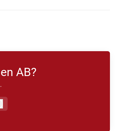
den AB?
.
Logga in